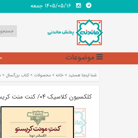
1405/05/16 جمعه
موضوعات
ص
شما اینجا هستید
>
خانه
>
محصولات
>
کتاب بزرگسال
>
د
کلکسیون کلاسیک 04/ کنت منت کریستو