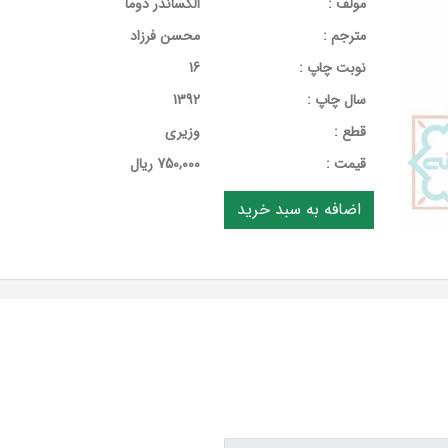
مولف :
الکساندر دوما
مترجم :
محسن فرزاد
نوبت چاپ :
16
سال چاپ :
1392
قطع :
وزیری
قيمت :
750,000 ریال