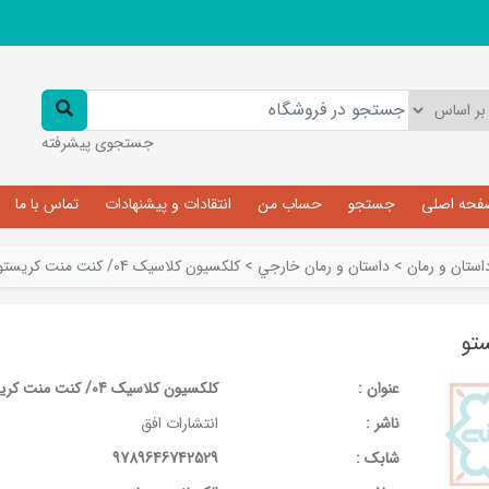
جستجوی پیشرفته
فحه اصلی
جستجو
حساب من
انتقادات و پیشنهادات
تماس با ما
استان و رمان
>
داستان و رمان خارجي
>
کلکسیون کلاسیک 04/ کنت منت کریستو
عنوان :
کلکسیون کلاسیک 04/ کنت منت کریستو
ناشر :
انتشارات افق
شابک :
9789646742529