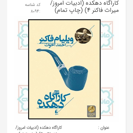
کاراگاه دهکده (ادبیات امروز/
کد شناسه
میراث فاکنر 4) (چاپ تمام)
8094
:
عنوان :
کاراگاه دهکده (ادبیات امروز/