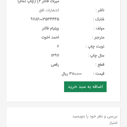
میراث فاکنر 4) (چاپ تمام)
ناشر :
انتشارات افق
شابک :
9786003534445
مولف :
ویلیام فاکنر
مترجم :
احمد اخوت
نوبت چاپ :
2
سال چاپ :
1397
قطع :
رقعی
قيمت :
380,000 ریال
بررسی و نظر خود را بنویسید
امتیاز