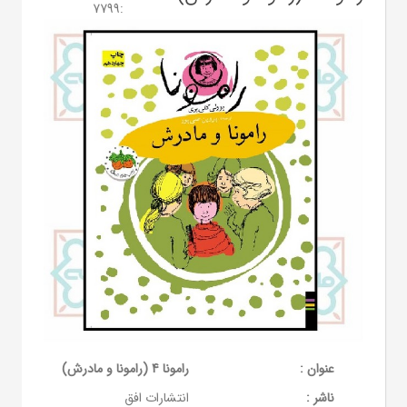
7799
:
عنوان :
رامونا 4 (رامونا و مادرش)
ناشر :
انتشارات افق