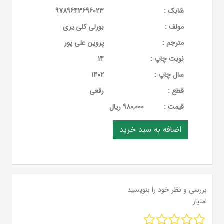
شابک :
9789643696023
مولف :
بورلی کلی یری
مترجم :
پروین علی پور
نوبت چاپ :
14
سال چاپ :
1402
قطع :
رقعی
قيمت :
980,000 ریال
بررسی و نظر خود را بنویسید
امتیاز