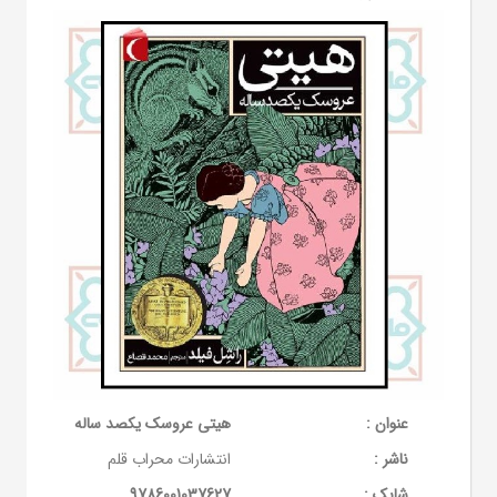
عنوان :
هیتی عروسک یکصد ساله
ناشر :
انتشارات محراب قلم
شابک :
9786001037627