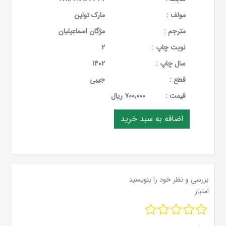
مولف :
مارک تواین
مترجم :
مژگان اسماعیلیان
نوبت چاپ :
2
سال چاپ :
1402
قطع :
جیبی
قيمت :
700,000 ریال
بررسی و نظر خود را بنویسید
امتیاز