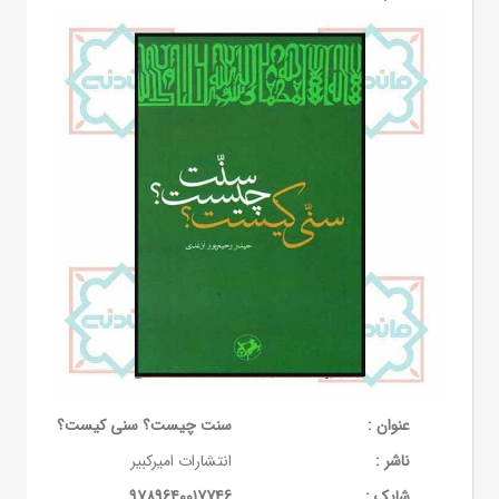
عنوان :
سنت چیست؟ سنی کیست؟
ناشر :
انتشارات امیرکبیر
شابک :
9789640017746