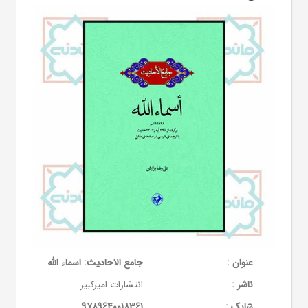
عنوان :
جامع الاحادیث: اسماء الله
ناشر :
انتشارات امیرکبیر
شابک :
9789640018361