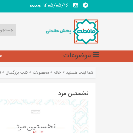
1405/05/16 جمعه
موضوعات
ص
شما اینجا هستید
>
خانه
>
محصولات
>
کتاب بزرگسال
>
ت
نخستین مرد