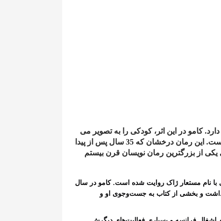
د. کامو در این اثر، کودکی را به تصویر می
کشد که زندگی اش را فقر، مرگ پدر، زیبایی های رام نشدنی الجزایر و وابستگی به مادری تقریباً کر و لال شکل داده است. این رمان درخشان که 35 سال پس از پیدا
 یکی از بزرگترین رمان نویسان قرن بیستم
ی با نام مستعار ژاک روایت شده است. کامو در سال
داشت و بخشی از کتاب به جست‌وجوی او و
ام اشغال فرانسه و بسیاری فعالیت‌های دیگرش