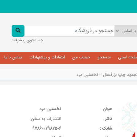
جستجوی پیشرفته
فحه اصلی
جستجو
حساب من
انتقادات و پیشنهادات
تماس با ما
جديد چاپ بزرگسال
>
نخستین مرد
عنوان :
نخستین مرد
ناشر :
انتشارات به سخن
شابک :
9786007987506