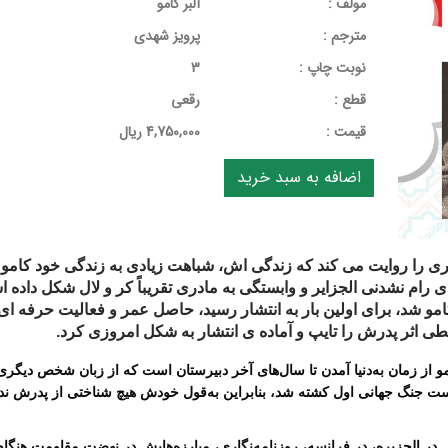
مولف :
آلبر کامو
مترجم :
پرویز شهدی
نوبت چاپ :
3
قطع :
رقعی
قيمت :
4,750,000 ریال
 را روایت می کند که زندگی اش، شباهت زیادی به زندگی خود کامو دار
 شد، برای اولین بار به انتشار رسید، حاصل عمر و فعالیت حرفه ای
طی اثر پدرش را تایپ و آماده ی انتشار به شکل امروزی کرد
.
مو از زمان به‌دنیا آمدن تا سال‌های آخر دبیرستان است که از زبان شخص دیگر
خست جنگ جهانی اول کشته شد، بنابراین به‌قول خودش هیچ شناختی از پدرش ن
یش در الجزیره، در فرانسه، روزنامه‌نگاری، مبارزه‌هایش در نهضت مقاومت هنگ