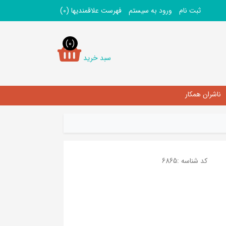
ثبت نام
ورود به سیستم
فهرست علاقمندیها
(0)
(0)
سبد خرید
ناشران همکار
کد شناسه :
6865