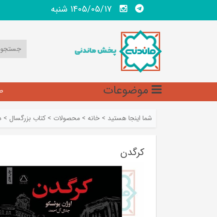
1405/05/17 شنبه
موضوعات
ص
شما اینجا هستید
>
خانه
>
محصولات
>
کتاب بزرگسال
>
د
کرگدن