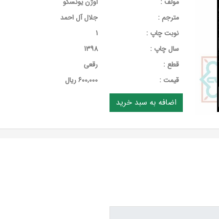
مولف :
اوژن یونسکو
مترجم :
جلال آل احمد
نوبت چاپ :
1
سال چاپ :
1398
قطع :
رقعی
قيمت :
600,000 ریال