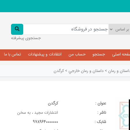
جستجوی پیشرفته
فحه اصلی
جستجو
حساب من
انتقادات و پیشنهادات
تماس با ما
استان و رمان
>
داستان و رمان خارجي
>
کرگدن
عنوان :
کرگدن
ناشر :
انتشارات مجید ، به سخن
شابک :
9789640000000