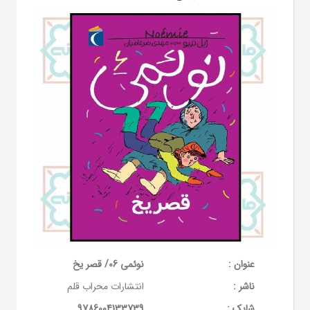
عنوان :
نوئمی 06/ قصر یخ
ناشر :
انتشارات محراب قلم
شابک :
9786004133739