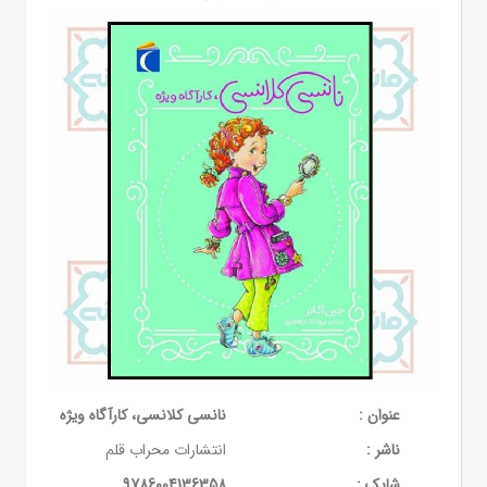
عنوان :
نانسی کلانسی، کارآگاه ویژه
ناشر :
انتشارات محراب قلم
شابک :
9786004136358