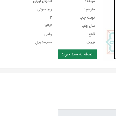
مولف :
امانوئل لوپتی
مترجم :
رویا خوئی
نوبت چاپ :
2
سال چاپ :
1397
قطع :
رقعی
قيمت :
100,000 ریال