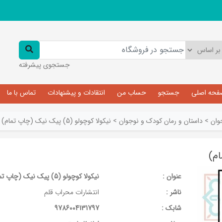
جستجوی پیشرفته
فحه اصلی
جستجو
حساب من
انتقادات و پیشنهادات
تماس با ما
وان
>
داستان و رمان کودک و نوجوان
>
نیکولا کوچولو (5) پیک نیک (چاپ تمام)
عنوان :
نیکولا کوچولو (5) پیک نیک (چاپ تمام)
ناشر :
انتشارات محراب قلم
شابک :
9786004131797