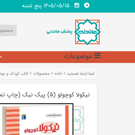
1405/05/15 پنج شنبه
موضوعات
ص
شما اینجا هستید
>
خانه
>
محصولات
>
کتاب کودک و نوج
نیکولا کوچولو (5) پیک نیک (چاپ تمام)