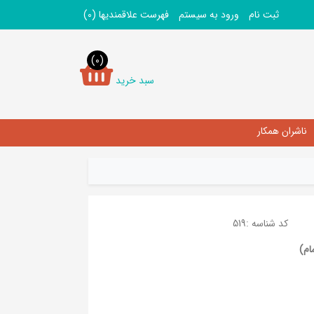
ثبت نام
ورود به سیستم
فهرست علاقمندیها
(0)
(0)
سبد خرید
ناشران همکار
کد شناسه :
519