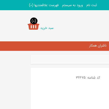
ثبت نام
ورود به سیستم
فهرست علاقمندیها
(0)
(0)
سبد خرید
ناشران همکار
کد شناسه :
36675