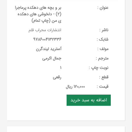
عنوان :
بر و بچه های دهکده پرماجرا
(2) - دلخوشی های دهکده
ی من (چاپ تمام)
ناشر :
انتشارات محراب قلم
شابک :
9786004132336
مولف :
آسترید لیندگرن
مترجم :
جمال اکرمی
نوبت چاپ :
1
قطع :
رقعی
قيمت :
120,000 ریال