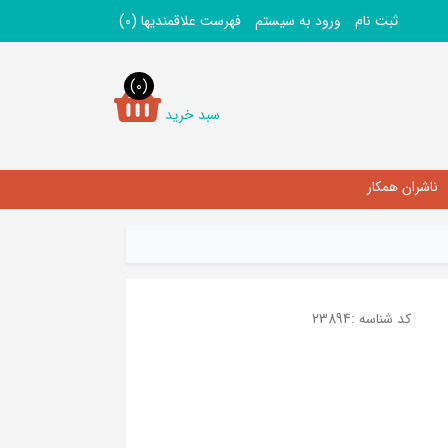
ثبت نام
ورود به سیستم
فهرست علاقمندیها
(0)
(0)
سبد خرید
ناشران همکار
کد شناسه :
23894