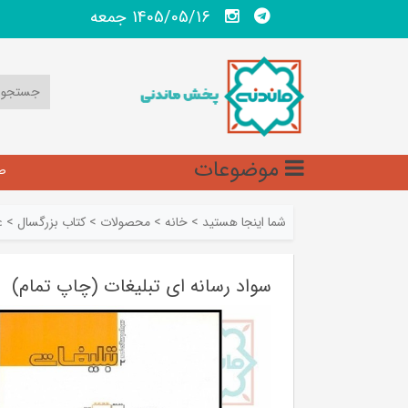
1405/05/16 جمعه
موضوعات
ص
شما اینجا هستید
>
خانه
>
محصولات
>
کتاب بزرگسال
>
ع
سواد رسانه ای تبلیغات (چاپ تمام)