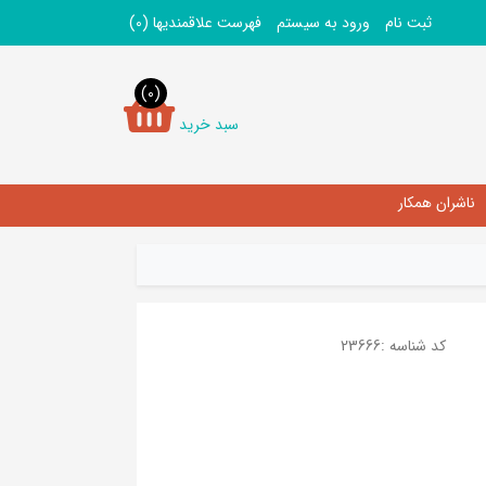
ثبت نام
ورود به سیستم
فهرست علاقمندیها
(0)
(0)
سبد خرید
ناشران همکار
کد شناسه :
23666