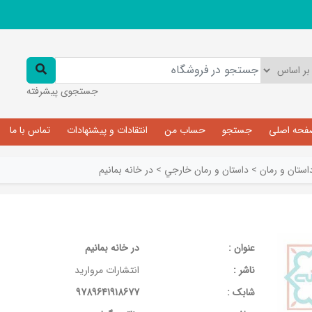
جستجوی پیشرفته
فحه اصلی
جستجو
حساب من
انتقادات و پیشنهادات
تماس با ما
استان و رمان
>
داستان و رمان خارجي
>
در خانه بمانیم
عنوان :
در خانه بمانیم
ناشر :
انتشارات مروارید
شابک :
9789641918677