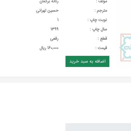
مولف :
رناته برگمان
مترجم :
حسین تهرانی
نوبت چاپ :
1
سال چاپ :
1399
قطع :
رقعی
قيمت :
160,000 ریال