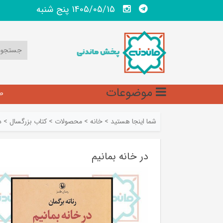
1405/05/15 پنج شنبه
موضوعات
ص
شما اینجا هستید
>
خانه
>
محصولات
>
کتاب بزرگسال
>
د
در خانه بمانیم