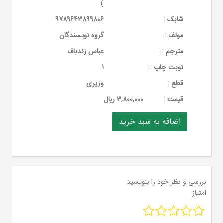
)
شابک :
9789643899806
مولف :
گروه نویسندگان
مترجم :
عباس زندباف
نوبت چاپ :
1
قطع :
وزیری
قيمت :
3,800,000 ریال
بررسی و نظر خود را بنویسید
امتیاز