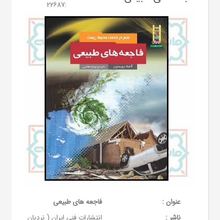
22687
:
عنوان :
فاجعه های طبیعی
ناشر :
انتشارات فنی ایران ( نردبان