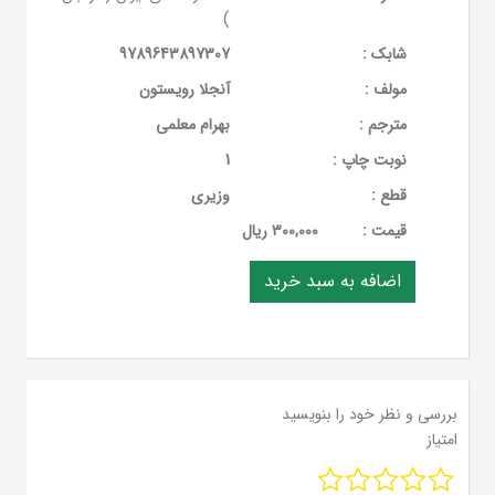
)
شابک :
9789643897307
مولف :
آنجلا رویستون
مترجم :
بهرام معلمی
نوبت چاپ :
1
قطع :
وزیری
قيمت :
300,000 ریال
بررسی و نظر خود را بنویسید
امتیاز