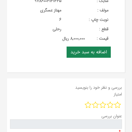
شابک :
9786004131445
مولف :
مهناز عسگری
نوبت چاپ :
6
قطع :
رحلی
قيمت :
8,000,000 ریال
بررسی و نظر خود را بنویسید
امتیاز
عنوان بررسی