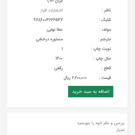
ایران103)
ناشر :
انتشارات افراز
شابک :
9786003266537
مولف :
عطا نهایی
مترجم :
مستوره درخشی
نوبت چاپ :
1
سال چاپ :
1400
قطع :
رقعی
قيمت :
2,200,000 ریال
بررسی و نظر خود را بنویسید
امتیاز