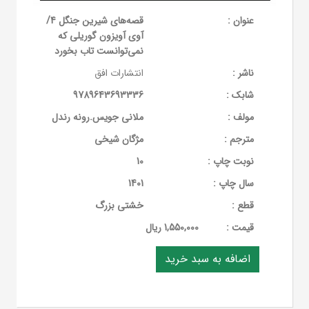
عنوان :
قصه‌های شیرین جنگل 4/
آوی آویزون گوریلی که
نمی‌توانست تاب بخورد
ناشر :
انتشارات افق
شابک :
9789643693336
مولف :
ملانی جویس.رونه رندل
مترجم :
مژگان شیخی
نوبت چاپ :
10
سال چاپ :
1401
قطع :
خشتی بزرگ
قيمت :
1,550,000 ریال