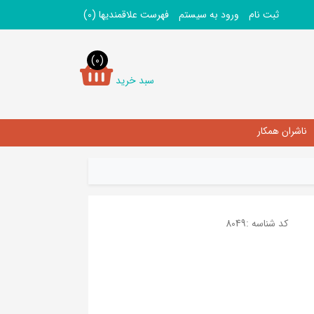
ثبت نام
ورود به سیستم
فهرست علاقمندیها
(0)
(0)
سبد خرید
ناشران همکار
کد شناسه :
8049