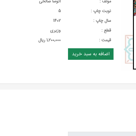
مولف :
آتوسا صالحی
نوبت چاپ :
5
سال چاپ :
1402
قطع :
وزیری
قيمت :
1,200,000 ریال