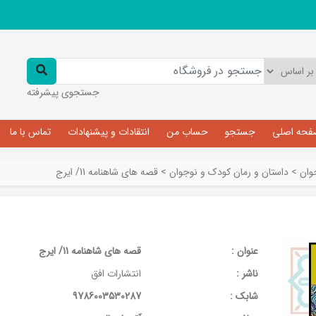
جستجوی پیشرفته
فحه اصلی
جستجو
حساب من
انتقادات و پیشنهادات
تماس با ما
وان
>
داستان و رمان کودک و نوجوان
>
قصه های شاهنامه 11/ ایرج
عنوان :
قصه های شاهنامه 11/ ایرج
ناشر :
انتشارات افق
شابک :
9786003530287