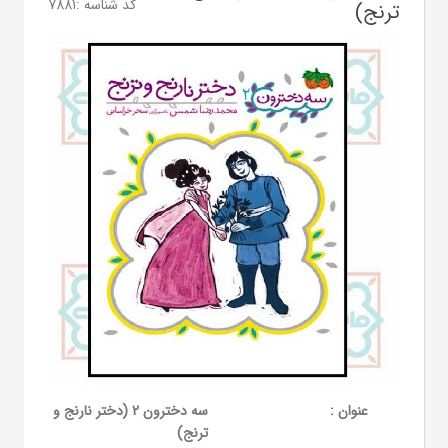
کد شناسه :
7881
ترنج)
عنوان :
سه دخترون 2 (دختر نارنج و
ترنج)