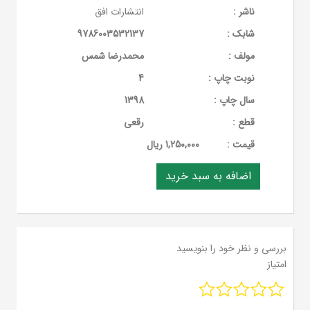
ناشر :
انتشارات افق
شابک :
9786003532137
مولف :
محمدرضا شمس
نوبت چاپ :
4
سال چاپ :
1398
قطع :
رقعی
قيمت :
1,250,000 ریال
بررسی و نظر خود را بنویسید
امتیاز