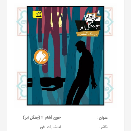
عنوان :
خون آشام 4 (جنگل ابر)
ناشر :
انتشارات افق