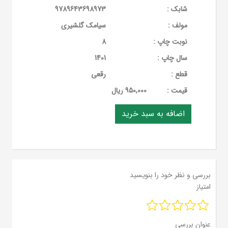
شابک :
9789643698973
مولف :
سیامک گلشیری
نوبت چاپ :
8
سال چاپ :
1401
قطع :
رقعی
قيمت :
950,000 ریال
بررسی و نظر خود را بنویسید
امتیاز
عنوان بررسی