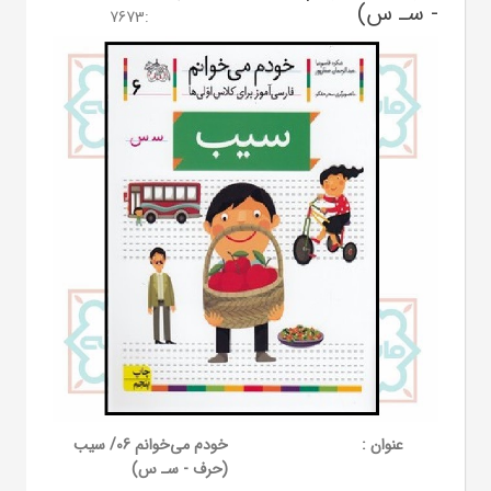
- سـ س)
7673
:
عنوان :
خودم می‌خوانم 06/ سیب
(حرف - سـ س)