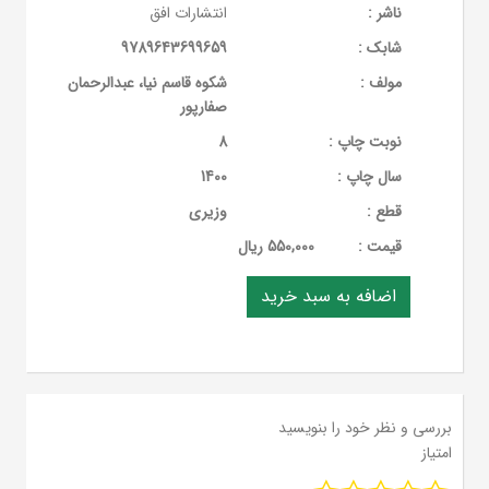
ناشر :
انتشارات افق
شابک :
9789643699659
مولف :
شکوه قاسم نیا، عبدالرحمان
صفارپور
نوبت چاپ :
8
سال چاپ :
1400
قطع :
وزیری
قيمت :
550,000 ریال
بررسی و نظر خود را بنویسید
امتیاز