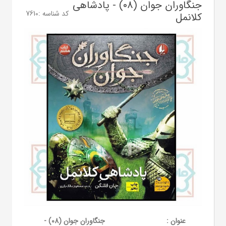
جنگاوران جوان (08) - پادشاهی
کد شناسه :
7610
کلانمل
عنوان :
جنگاوران جوان (08) -