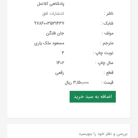
پادشاهی کلانمل
ناشر :
انتشارات افق
شابک :
9786003531437
مولف :
جان فلنگن
مترجم :
مسعود ملک یاری
نوبت چاپ :
4
سال چاپ :
1402
قطع :
رقعی
قيمت :
3,150,000 ریال
بررسی و نظر خود را بنویسید