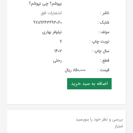
بپوشم؟ چی نپوشم؟
ناشر :
انتشارات افق
شابک :
9789643693060
مولف :
نیلوفر بهاری
نوبت چاپ :
7
سال چاپ :
1402
قطع :
رحلی
قيمت :
850,000 ریال
بررسی و نظر خود را بنویسید
امتیاز