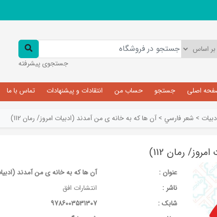
جستجوی پیشرفته
فحه اصلی
جستجو
حساب من
انتقادات و پیشنهادات
تماس با ما
دبیات
>
شعر فارسي
>
آن ها که به خانه ی من آمدند (ادبیات امروز/ رمان 112)
روز/ رمان 112)
عنوان :
آن ها که به خانه ی من آمدند (ادبیات ام
ناشر :
انتشارات افق
شابک :
9786003531307