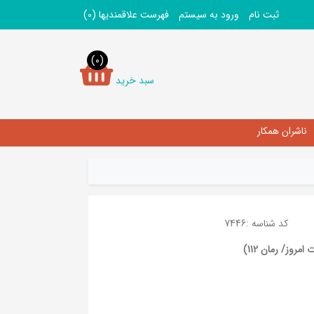
ثبت نام
ورود به سیستم
فهرست علاقمندیها
(0)
(0)
سبد خرید
ناشران همکار
کد شناسه :
7446
روز/ رمان 112)