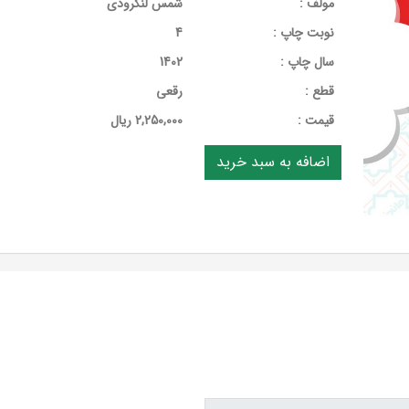
مولف :
شمس لنگرودی
نوبت چاپ :
4
سال چاپ :
1402
قطع :
رقعی
قيمت :
2,250,000 ریال