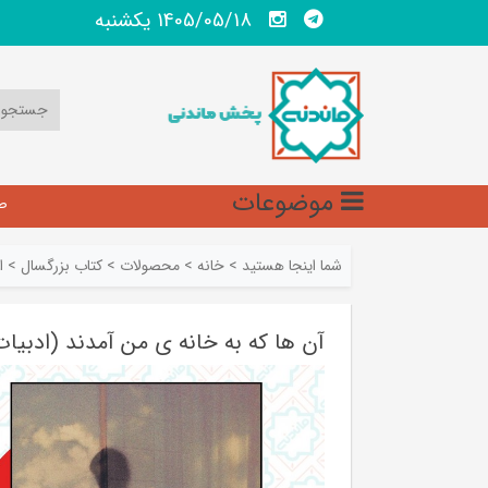
1405/05/18 يكشنبه
موضوعات
ص
شما اینجا هستید
>
خانه
>
محصولات
>
کتاب بزرگسال
>
ا
آن ها که به خانه ی من آمدند (ادبیات ام