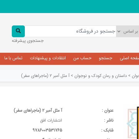
جستجوی پیشرفته
فحه اصلی
جستجو
حساب من
انتقادات و پیشنهادات
تماس با ما
وان
>
داستان و رمان کودک و نوجوان
>
آ مثل آمبر 2 (ماجراهای سفر)
عنوان :
آ مثل آمبر 2 (ماجراهای سفر)
ناشر :
انتشارات افق
شابک :
9786003531765