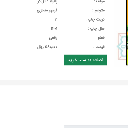
مولف :
پائولا دانزیگر
مترجم :
فرمهر منجزی
نوبت چاپ :
3
سال چاپ :
1401
قطع :
رقعی
قيمت :
580,000 ریال