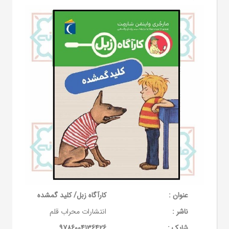
عنوان :
کارآگاه زبل/ کلید گمشده
ناشر :
انتشارات محراب قلم
شابک :
9786004136426