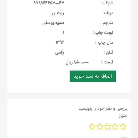
شابک :
9789644530043
مولف :
روث ور
مترجم :
سمیه یوسفی
نوبت چاپ :
1
سال چاپ :
1396
قطع :
رقعی
قيمت :
1,500,000 ریال
بررسی و نظر خود را بنویسید
امتیاز