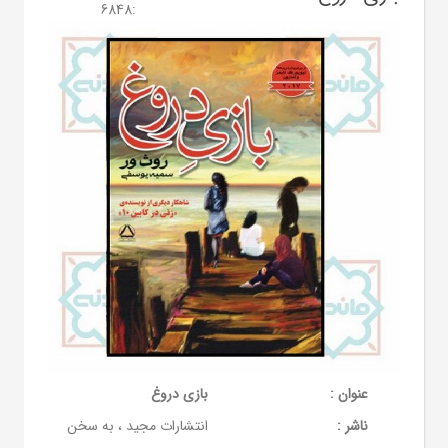
6848
:
عنوان :
بازی دروغ
ناشر :
انتشارات مجید ، به سخن