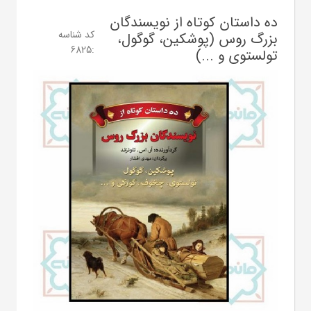
ده داستان کوتاه از نویسندگان
کد شناسه
بزرگ روس (پوشکین، گوگول،
6825
:
تولستوی و ...)