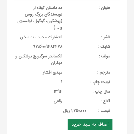
عنوان :
ده داستان کوتاه از
نویسندگان بزرگ روس
(پوشکین، گوگول، تولستوی
و ...)
ناشر :
انتشارات مجید ، به سخن
شابک :
9786009484478
مولف :
الکساندر سرگیویچ یوشکین و
دیگران
مترجم :
مهدی افشار
نوبت چاپ :
1
سال چاپ :
1394
قطع :
رقعی
قيمت :
1,750,000 ریال