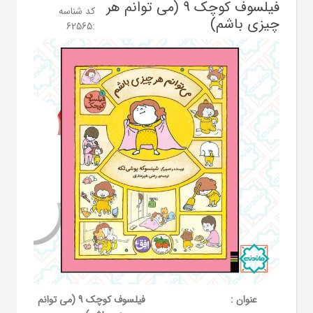
فیلسوف کوچک 9 (می توانم هر
کد شناسه
چیزی باشم)
62565
:
عنوان :
فیلسوف کوچک 9 (می توانم