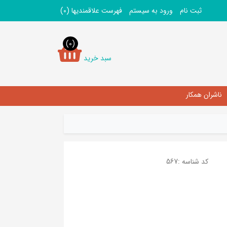
ثبت نام
ورود به سیستم
فهرست علاقمندیها
(0)
(0)
سبد خرید
ناشران همکار
کد شناسه :
567