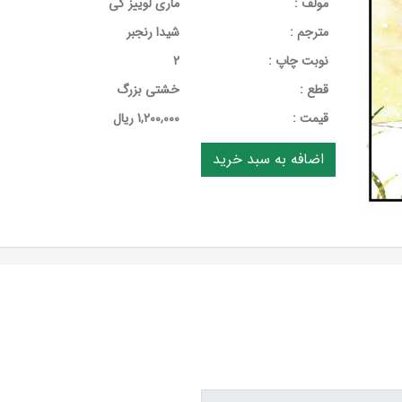
مولف :
ماری لوییز گی
مترجم :
شیدا رنجبر
نوبت چاپ :
2
قطع :
خشتی بزرگ
قيمت :
1,200,000 ریال