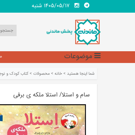
1405/05/17 شنبه
موضوعات
ص
شما اینجا هستید
>
خانه
>
محصولات
>
کتاب کودک و نوج
سام و استلا/ استلا ملکه ی برفی