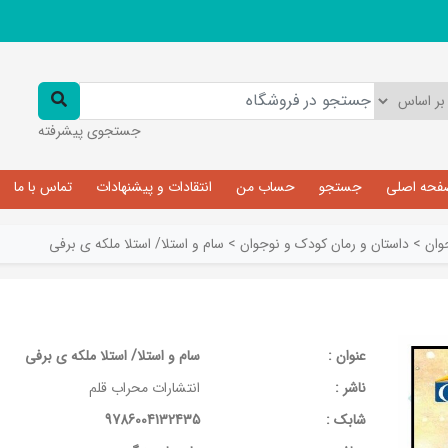
جستجوی پیشرفته
فحه اصلی
جستجو
حساب من
انتقادات و پیشنهادات
تماس با ما
وان
>
داستان و رمان کودک و نوجوان
>
سام و استلا/ استلا ملکه ی برفی
عنوان :
سام و استلا/ استلا ملکه ی برفی
ناشر :
انتشارات محراب قلم
شابک :
9786004132435