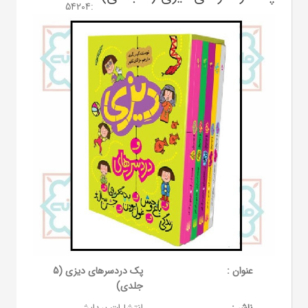
54204
:
عنوان :
پک دردسرهای دیزی (5
جلدی)