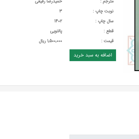
مترجم :
حمیدرضا رفیعی
نوبت چاپ :
3
سال چاپ :
1402
قطع :
پالتویی
قيمت :
1,500,000 ریال