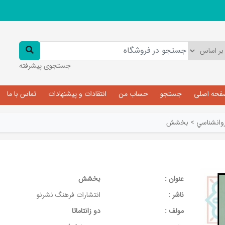
جستجوی پیشرفته
فحه اصلی
جستجو
حساب من
انتقادات و پیشنهادات
تماس با ما
وانشناسي
>
بخشش
عنوان :
بخشش
ناشر :
انتشارات فرهنگ نشرنو
مولف :
دو زانتاماتا