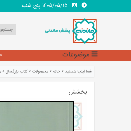
1405/05/15 پنج شنبه
موضوعات
ص
شما اینجا هستید
>
خانه
>
محصولات
>
کتاب بزرگسال
>
ر
بخشش