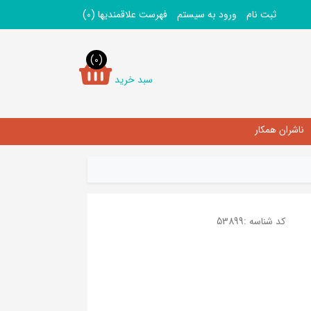
ثبت نام
ورود به سیستم
فهرست علاقمندیها
(0)
(0)
سبد خرید
ناشران همکار
کد شناسه :
53899