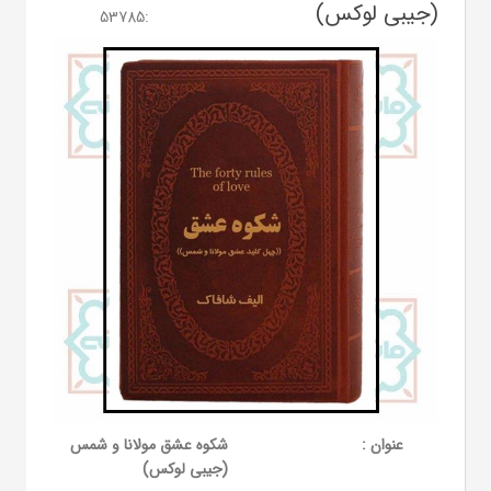
(جیبی لوکس)
53785
:
عنوان :
شکوه عشق مولانا و شمس
(جیبی لوکس)