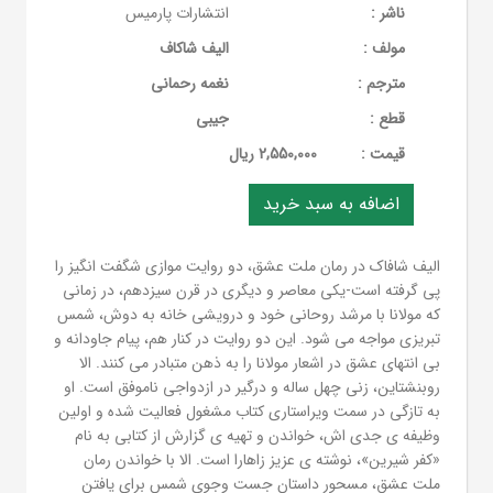
ناشر :
انتشارات پارمیس
مولف :
الیف شاکاف
مترجم :
نغمه رحمانی
قطع :
جیبی
قيمت :
2,550,000 ریال
الیف شافاک در رمان ملت عشق، دو روایت موازی شگفت انگیز را
پی گرفته است-یکی معاصر و دیگری در قرن سیزدهم، در زمانی
که مولانا با مرشد روحانی خود و درویشی خانه به دوش، شمس
تبریزی مواجه می شود. این دو روایت در کنار هم، پیام جاودانه و
بی انتهای عشق در اشعار مولانا را به ذهن متبادر می کنند. الا
روبنشتاین، زنی چهل ساله و درگیر در ازدواجی ناموفق است. او
به تازگی در سمت ویراستاری کتاب مشغول فعالیت شده و اولین
وظیفه ی جدی اش، خواندن و تهیه ی گزارش از کتابی به نام
«کفر شیرین»، نوشته ی عزیز زاهارا است. الا با خواندن رمان
ملت عشق، مسحور داستان جست وجوی شمس برای یافتن