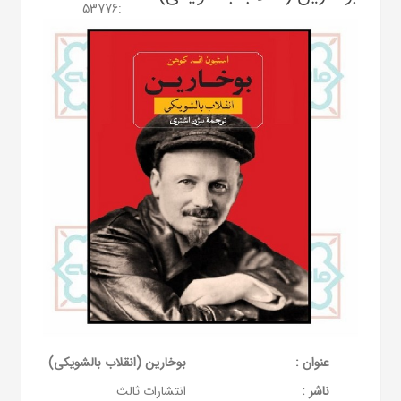
53776
:
عنوان :
بوخارین (انقلاب بالشویکی)
ناشر :
انتشارات ثالث