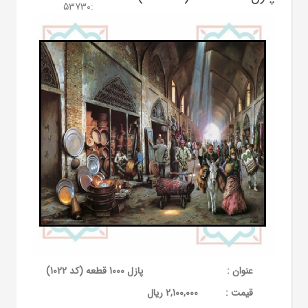
53730
:
عنوان :
پازل 1000 قطعه (کد 1022)
قيمت :
2,100,000 ریال