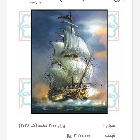
53717
:
عنوان :
پازل 2000 قطعه (کد 2028)
قيمت :
3,200,000 ریال