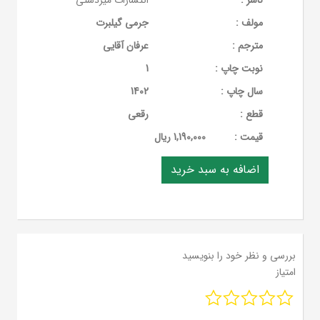
ناشر :
انتشارات میردشتی
مولف :
جرمی گیلبرت
مترجم :
عرفان آقایی
نوبت چاپ :
1
سال چاپ :
1402
قطع :
رقعی
قيمت :
1,190,000 ریال
بررسی و نظر خود را بنویسید
امتیاز