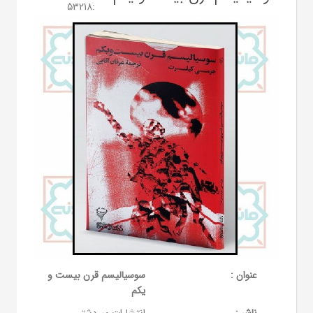
53218
:
عنوان :
سوسیالیسم قرن بیست و
یکم