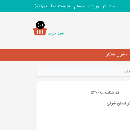
ثبت نام
ورود به سیستم
فهرست علاقمندیها
(0)
(0)
سبد خرید
ناشران همکار
رقی
کد شناسه :
53068
ربایجان شرقی