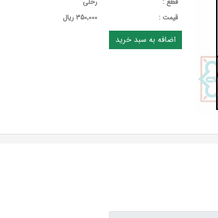
قطع :
رحلی
قيمت :
350,000 ریال