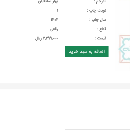
مترجم :
بهار صادقیان
نوبت چاپ :
1
سال چاپ :
1402
قطع :
رقعی
قيمت :
2,299,000 ریال