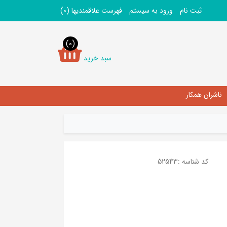
ثبت نام
ورود به سیستم
فهرست علاقمندیها
(0)
(0)
سبد خرید
ناشران همکار
کد شناسه :
52543