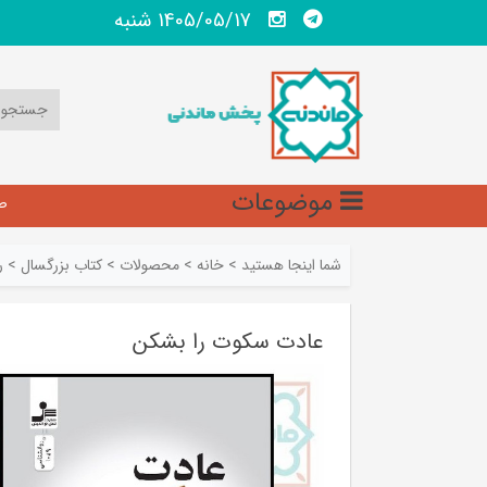
1405/05/17 شنبه
موضوعات
ص
شما اینجا هستید
>
خانه
>
محصولات
>
کتاب بزرگسال
>
ر
عادت سکوت را بشکن