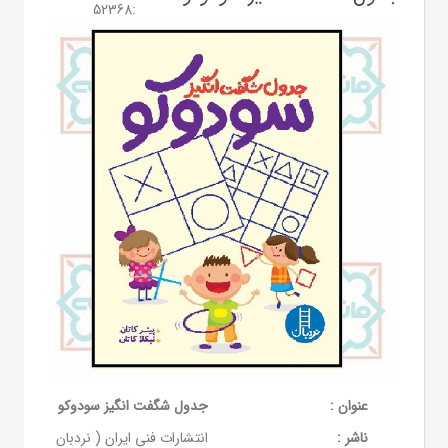
52368
:
عنوان :
جدول شگفت انگیز سودوکو
ناشر :
انتشارات فنی ایران ( نردبان