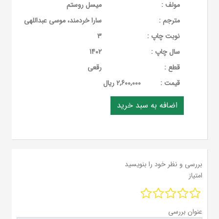
مولف :
میسل روستم
مترجم :
سارا خردمند، موسی عبداللهی
نوبت چاپ :
3
سال چاپ :
1402
قطع :
رقعی
قيمت :
2,600,000 ریال
بررسی و نظر خود را بنویسید
امتیاز
عنوان بررسی