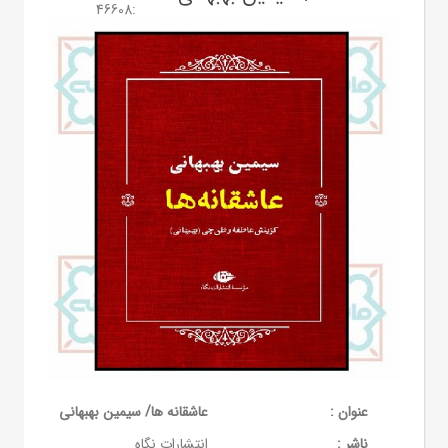
46608
:
عنوان :
عاشقانه ها/ سیمین بهبهانی
ناشر :
انتشارات نگاه