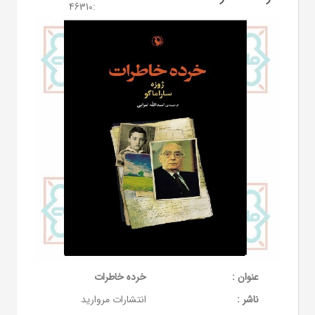
46310
:
عنوان :
خرده خاطرات
ناشر :
انتشارات مروارید