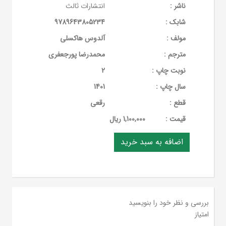
ناشر :
انتشارات ثالث
شابک :
9789643805234
مولف :
آلدوس هاکسلی
مترجم :
محمدرضا پورجعفری
نوبت چاپ :
2
سال چاپ :
1401
قطع :
رقعی
قيمت :
1,100,000 ریال
بررسی و نظر خود را بنویسید
امتیاز