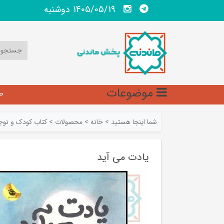
1405/05/19 دوشنبه
موضوعات
ص
شما اینجا هستید
>
خانه
>
محصولات
>
کتاب کودک و نوج
یادت می آید