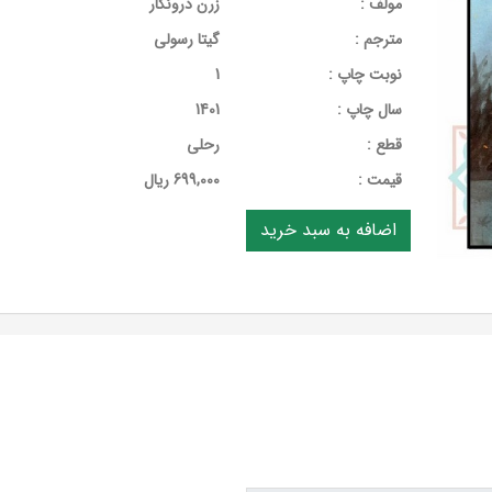
مولف :
زرن درونکار
مترجم :
گیتا رسولی
نوبت چاپ :
1
سال چاپ :
1401
قطع :
رحلی
قيمت :
699,000 ریال