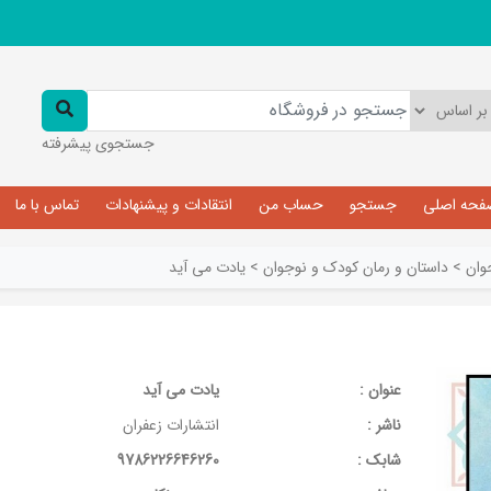
جستجوی پیشرفته
فحه اصلی
جستجو
حساب من
انتقادات و پیشنهادات
تماس با ما
وان
>
داستان و رمان کودک و نوجوان
>
یادت می آید
عنوان :
یادت می آید
ناشر :
انتشارات زعفران
شابک :
9786226646260