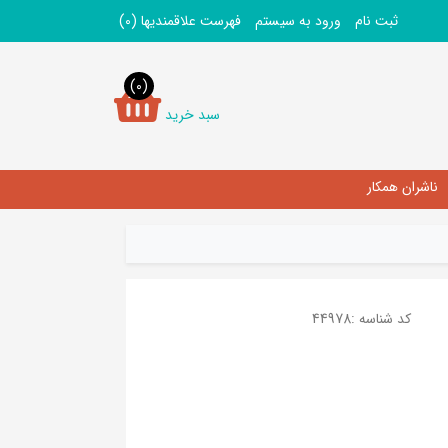
ثبت نام
ورود به سیستم
فهرست علاقمندیها
(0)
(0)
سبد خرید
ناشران همکار
کد شناسه :
44978